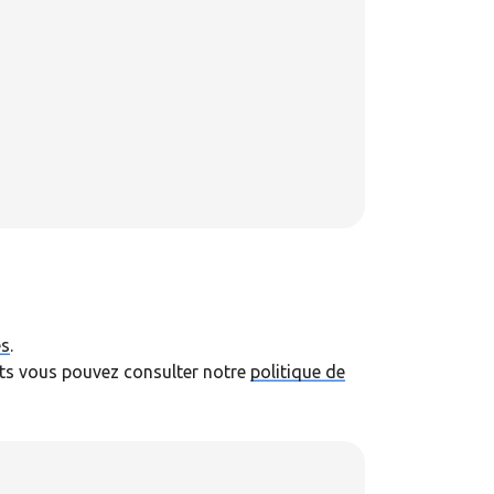
1
6
0
N
es
.
ents vous pouvez consulter notre
politique de