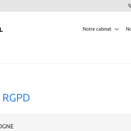
Notre cabinet
No
Présentation
C
Nos bureaux
A
Recrutement
R
C
P
t RGPD
J
C
LOGNE